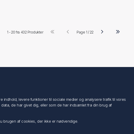
1 - 20 fra
432 Produkter
Page 1 / 22
Følg os
ndhold, levere funktioner til sociale medier og analysere trafik til vores
a, de har givet dig, eller som de har indsamlet fra din brug af
 du brugen af cookies, der ikke er nødvendige.