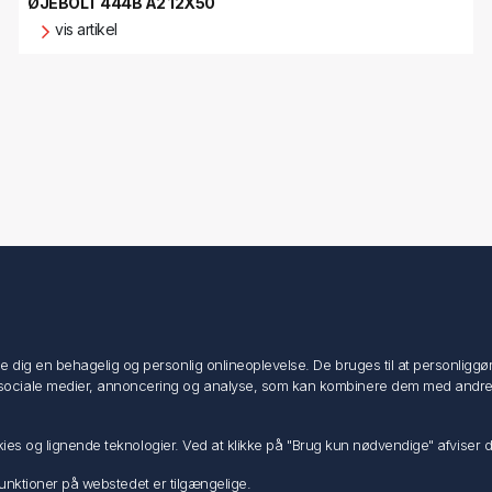
ØJEBOLT 444B A2 12X50
vis artikel
Min konto
Min konto
ig en behagelig og personlig onlineoplevelse. De bruges til at personliggøre i
Ordrer
ociale medier, annoncering og analyse, som kan kombinere dem med andre dat
Adresser
Ansøg om Sælger konto
ookies og lignende teknologier. Ved at klikke på "Brug kun nødvendige" afviser
e funktioner på webstedet er tilgængelige.