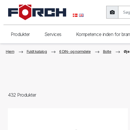
Produkter
Services
Kompetence inden for bra
Hjem
Fuldt katalog
6 DIN- og normdele
Bolte
Øje
432
Produkter