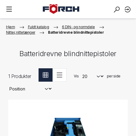
Hjem
Fuldt katalog
6 DIN- og normdele
Nitter, nittetænger
Batteridrevne blindnittepistoler
Batteridrevne blindnittepistoler
1
Produkter
Vis
per side