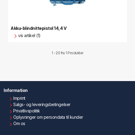
Akku-blindnittepistol 14,4 V
vis artikel (1)
1 - 20 fra
1 Produkter
Information
Imprint
Salgs- og leveringsbetingelser
Privatlivspolitik
Oplysninger om persondata til kunder
Om os
Kontakt os